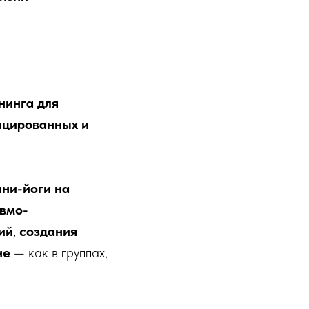
нинга для
ицированных и
ни-йоги на
авмо-
ий
,
создания
не
— как в группах,