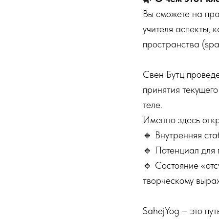
Вы сможете на пра
учителя аспекты, 
пространства (spac
Свен Бутц проведе
принятия текущег
теле.
Именно здесь откр
🔹 Внутренняя ста
🔹 Потенциал для
🔹 Состояние «отс
творческому выра
SahejYog – это пу