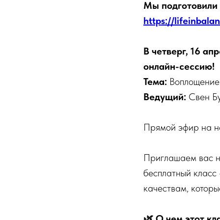
Мы подготовили 
https://lifeinbal
В четверг, 16 ап
онлайн-сессию!
Тема:
Воплощение 
Ведущий:
Свен Б
Прямой эфир на н
Приглашаем вас на
бесплатный класс
качествам, которы
🌿 О чем этот кл