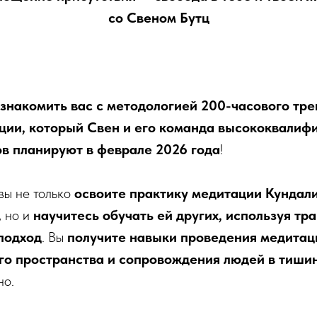
со Свеном Бутц
накомить вас с методологией 200-часового тре
ции, который Свен и его команда высококвалиф
в планируют в феврале 2026 года
!
вы не только
освоите практику медитации Кундали
,
но и
научитесь обучать ей других, используя тр
подход
. Вы
получите навыки проведения медитац
о пространства и сопровождения людей в тиши
но.