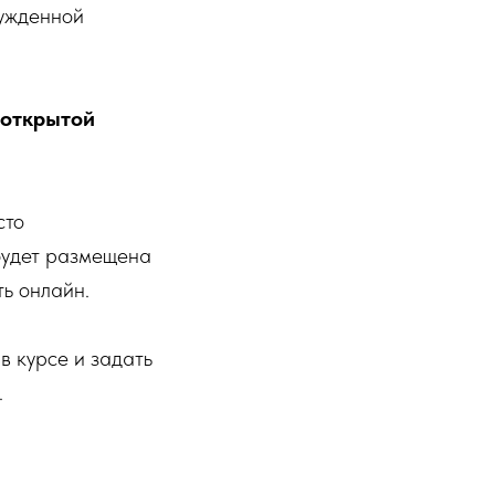
нужденной
 открытой
сто
 будет размещена
ть онлайн.
в курсе и задать
.