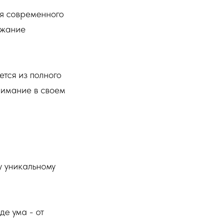
ля современного
ржание
ется из полного
нимание в своем
у уникальному
де ума - от