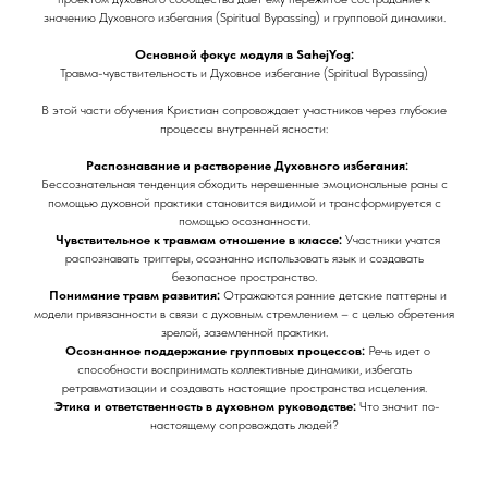
значению Духовного избегания (Spiritual Bypassing) и групповой динамики.
Основной фокус модуля в SahejYog:
Травма-чувствительность и Духовное избегание (Spiritual Bypassing)
В этой части обучения Кристиан сопровождает участников через глубокие
процессы внутренней ясности:
Распознавание и растворение Духовного избегания:
Бессознательная тенденция обходить нерешенные эмоциональные раны с
помощью духовной практики становится видимой и трансформируется с
помощью осознанности.
Чувствительное к травмам отношение в классе:
Участники учатся
распознавать триггеры, осознанно использовать язык и создавать
безопасное пространство.
Понимание травм развития:
Отражаются ранние детские паттерны и
модели привязанности в связи с духовным стремлением – с целью обретения
зрелой, заземленной практики.
Осознанное поддержание групповых процессов:
Речь идет о
способности воспринимать коллективные динамики, избегать
ретравматизации и создавать настоящие пространства исцеления.
Этика и ответственность в духовном руководстве:
Что значит по-
настоящему сопровождать людей?