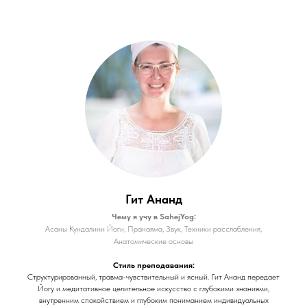
Гит Ананд
Чему я учу в SahejYog:
Асаны Кундалини Йоги, Пранаяма, Звук, Техники расслабления,
Анатомические основы
Стиль преподавания:
Структурированный, травма-чувствительный и ясный. Гит Ананд передает
Йогу и медитативное целительное искусство с глубокими знаниями,
внутренним спокойствием и глубоким пониманием индивидуальных