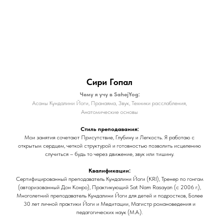
Сири Гопал
Чему я учу в SahejYog:
Асаны Кундалини Йоги, Пранаяма, Звук, Техники расслабления,
Анатомические основы
Стиль преподавания:
Мои занятия сочетают Присутствие, Глубину и Легкость. Я работаю с
открытым сердцем, четкой структурой и готовностью позволить исцелению
случиться – будь то через движение, звук или тишину.
Квалификации:
Сертифицированный преподаватель Кундалини Йоги (KRI), Тренер по гонгам
(авторизованный Дон Конро), Практикующий Sat Nam Rasayan (с 2006 г.),
Многолетний преподаватель Кундалини Йоги для детей и подростков, Более
30 лет личной практики Йоги и Медитации, Магистр романоведения и
педагогических наук (M.A.).