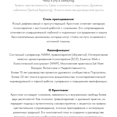
Чему я учу в SahejYog:
Травма-чувствительность, Связь психологии и медитации, Духовное
избегание (Spiritual Bypassing), Этика в качестве руководителя группы
Стиль преподавания:
Ясный, рефлексивный и присутствующий. Кристиан сочетает западную
психотерапию с восточной работой с сознанием. Его сопровождение
отличается созерцательной глубиной и подлинным состраданием к нашим
бессознательным динамикам, которые могут стоять на пути исцеления и
истинной тишины.
Квалификации:
Системный супервизор, NARM-травматерапия (обучается), Интегративная
телесно-ориентированная психотерапия (ECP), Essence-Work и
Холистический консультант (WWP), Многолетняя практика в Sat Nam
Rasayan, Випассане и Недвойственности,
Более 10 лет руководства проектом духовного сообщества в Португалии,
Более 20 лет опыта в кризисном вмешательстве, психотерапевтической
индивидуальной и парной работе, супервизии и повышениях квалификации.
О Кристиане:
Кристиан исследует сознание, связанность и внутреннюю свободу более
двух десятилетий. Как психолог, травматерапевт и духовный практик, он
передает подход к аутентичному самовосприятию с акцентом на травма-
чувствительное сопровождение, этичное преподавание и интеграцию
различных традиций. Его многолетний опыт в создании и руководстве
проектом духовного сообщества дает ему пережитое сострадание к