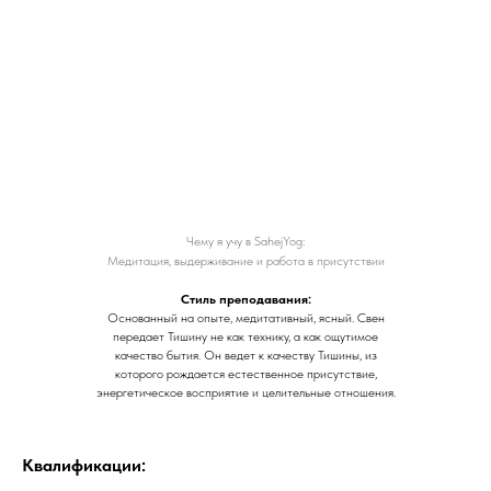
Чему я учу в SahejYog:
Медитация, выдерживание и работа в присутствии
Стиль преподавания:
Основанный на опыте, медитативный, ясный. Свен
передает Тишину не как технику, а как ощутимое
качество бытия. Он ведет к качеству Тишины, из
которого рождается естественное присутствие,
энергетическое восприятие и целительные отношения.
Квалификации: