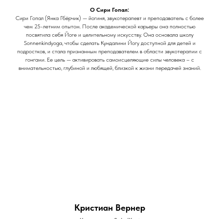
О Сири Гопал:
Сири Гопал (Янка Гбёрчик) — йогиня, звукотерапевт и преподаватель с более
чем 25-летним опытом. После академической карьеры она полностью
посвятила себя Йоге и целительному искусству. Она основала школу
Sonnenkindyoga, чтобы сделать Кундалини Йогу доступной для детей и
подростков, и стала признанным преподавателем в области звукотерапии с
гонгами. Ее цель — активировать самоисцеляющие силы человека – с
внимательностью, глубиной и любящей, близкой к жизни передачей знаний.
Кристиан Вернер