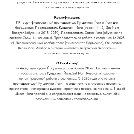
процессов. Ее занятия создают пространство для личного развития и
осознанного самовосприятия.
Квалификации:
KRI-сертифицированный преподаватель Кундалини Йоги и Йоги для
беременных, Преподаватель Кундалини Йоги (Уровни 1 и 2), Sat Nam
Rasayan (обучение 2015–2019), Преподаватель Хатха Йоги (обучение по
системе Свами Шивананды), Преподаватель по работе с сознанием (с 2025
г.), Дипломированный реабилитолог (Университет Дортмунда), Основатель
Школы Йоги Anahad в Виттене, многолетняя практика Випассаны и
шаманских целительных путей.
О Гит Ананд:
Гит Ананд преподает Йогу и медитацию более 20 лет. Ее путь отмечен
глубоким опытом в Кундалини Йоге, Sat Nam Rasayan и телесно-
ориентированной работе с сознанием. С 2020 года она готовит
преподавателей Кундалини Йоги – с акцентом на внутреннее познание,
присутствие и интеграцию духовной практики в повседневную жизнь. В своей
Школе Йоги Anahad она сопровождает людей с ясностью, эмпатией и
заземленным подходом к трансформации.