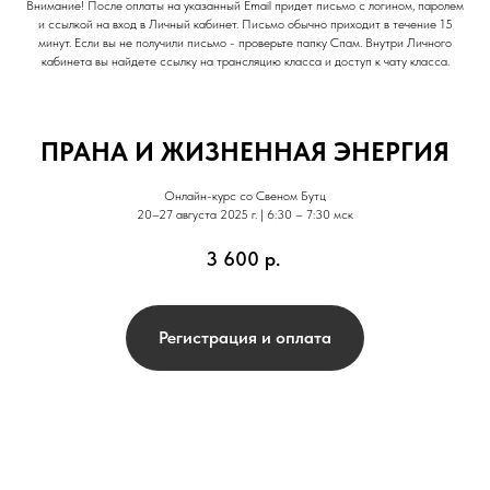
Внимание! После оплаты на указанный Email придет письмо с логином, паролем
и ссылкой на вход в Личный кабинет. Письмо обычно приходит в течение 15
минут. Если вы не получили письмо - проверьте папку Спам. Внутри Личного
кабинета вы найдете ссылку на трансляцию класса и доступ к чату класса.
ПРАНА И ЖИЗНЕННАЯ ЭНЕРГИЯ
Онлайн-курс со Свеном Бутц
20–27 августа 2025 г. | 6:30 – 7:30 мск
3 600
р.
Регистрация и оплата