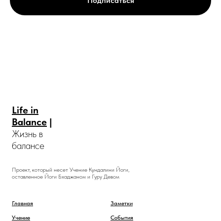
Подписаться
Life in
Balance
|
Жизнь в
балансе
Проект, который несет Учение Кундалини Йоги,
оставленное Йоги Бхаджаном и Гуру Девом
Главная
Заметки
Учение
События