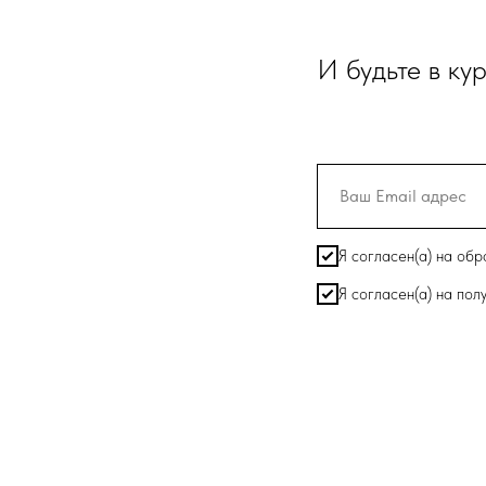
И будьте в ку
Я согласен(а) на об
Я согласен(а) на по