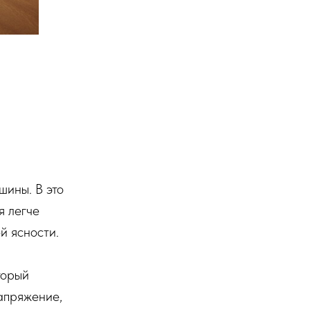
шины. В это
я легче
й ясности.
торый
напряжение,