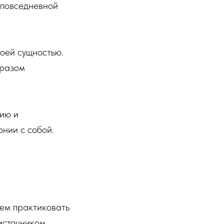
 повседневной
воей сущностью.
бразом
гию и
нии с собой.
дем практиковать
источником