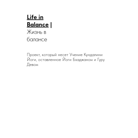
Life in
Balance
|
Жизнь в
балансе
Проект, который несет Учение Кундалини
Йоги, оставленное Йоги Бхаджаном и Гуру
Девом