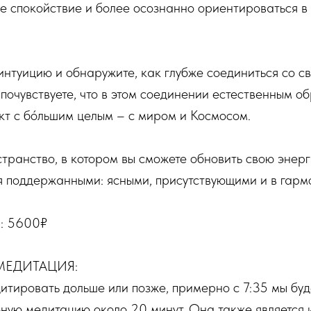
е спокойствие и более осознанно ориентироваться в
интуицию и обнаружите, как глубже соединиться со с
очувствуете, что в этом соединении естественным о
кт с бóльшим целым – с миром и Космосом.
странство, в котором вы сможете обновить свою энер
я поддержанными: ясными, присутствующими и в гармо
я: 5600₽
МЕДИТАЦИЯ:
дитировать дольше или позже, примерно с 7:35 мы бу
ную медитацию около 20 минут. Она также является 