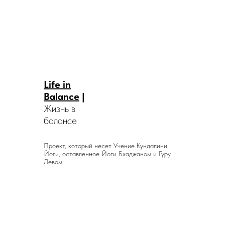
Life in
Balance
|
Жизнь в
балансе
Проект, который несет Учение Кундалини
Йоги, оставленное Йоги Бхаджаном и Гуру
Девом