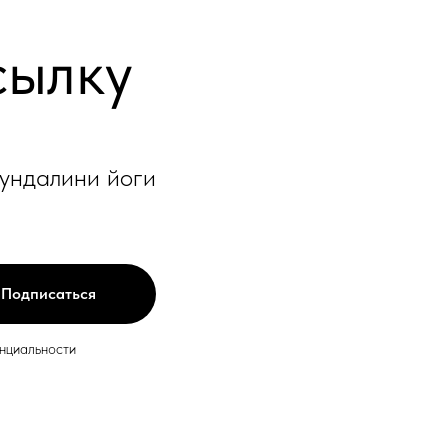
сылку
кундалини йоги
Подписаться
енциальности