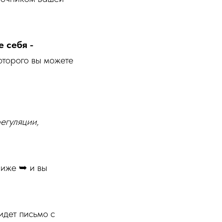
 себя -
оторого вы можете
егуляции,
ниже ➥ и вы
идет письмо с