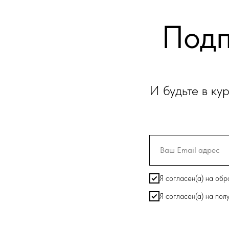
Подп
И будьте в ку
Я согласен(а) на об
Я согласен(а) на по