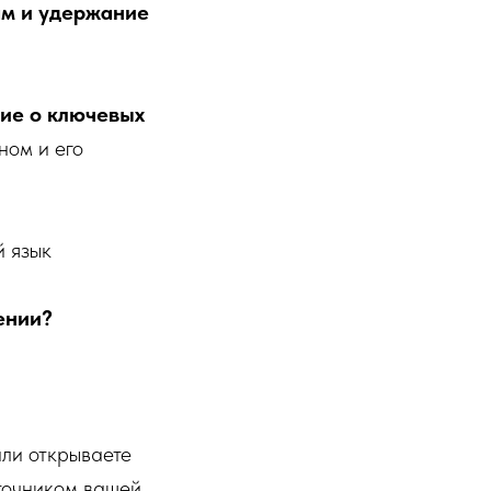
ам и удержание
ие о ключевых
ном и его
й язык
ении?
или открываете
сточником вашей