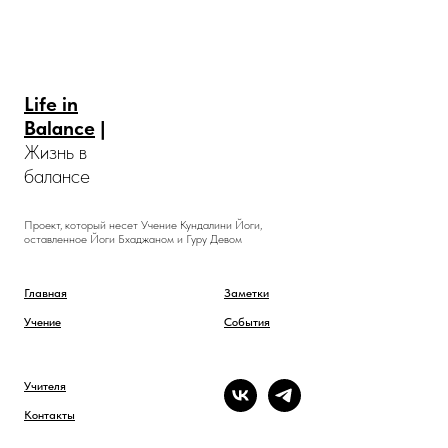
Life in
Balance
|
Жизнь в
балансе
Проект, который несет Учение Кундалини Йоги,
оставленное Йоги Бхаджаном и Гуру Девом
Главная
Заметки
Учение
События
Учителя
Контакты