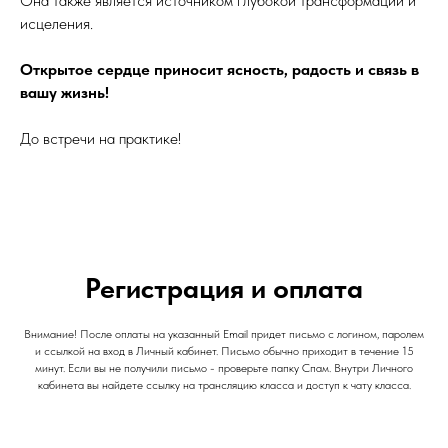
Она также является источником глубокой трансформации и
исцеления.
Открытое сердце приносит ясность, радость и связь в
вашу жизнь!
До встречи на практике!
Регистрация и оплата
Внимание! После оплаты на указанный Email придет письмо с логином, паролем
и ссылкой на вход в Личный кабинет. Письмо обычно приходит в течение 15
минут. Если вы не получили письмо - проверьте папку Спам. Внутри Личного
кабинета вы найдете ссылку на трансляцию класса и доступ к чату класса.