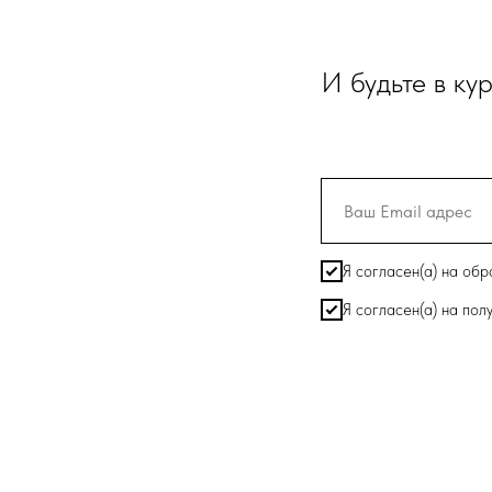
И будьте в ку
Я согласен(а) на об
Я согласен(а) на по