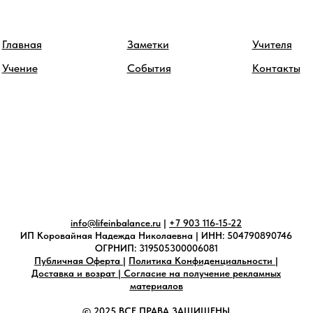
Главная
Заметки
Учителя
Учение
События
Контакты
info@lifeinbalance.ru
|
+7 903 116-15-22
ИП Коровайная Надежда Николаевна | ИНН: 504790890746
ОГРНИП: 319505300006081
Публичная Оферта
|
Политика Конфиденциальности
|
Доставка и возрат
|
Согласие на получение рекламных
материалов
© 2025 ВСЕ ПРАВА ЗАЩИЩЕНЫ