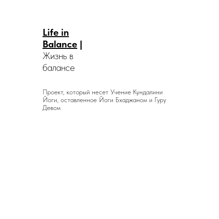
Life in
Balance
|
Жизнь в
балансе
Проект, который несет Учение Кундалини
Йоги, оставленное Йоги Бхаджаном и Гуру
Девом