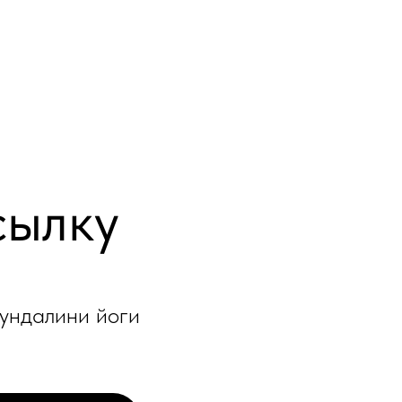
сылку
кундалини йоги