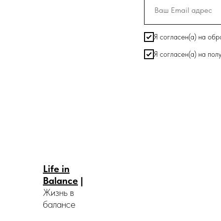
Я согласен(а) на об
Я согласен(а) на по
Life in
Balance
|
Жизнь в
балансе